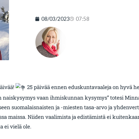
08/03/2023
07:58
päivää!
25 päivää ennen eduskuntavaaleja on hyvä he
an naiskysymys vaan ihmiskunnan kysymys” totesi Minna
een suomalaisnaisten ja -miesten tasa-arvo ja yhdenver
 maissa. Niiden vaalimista ja edistämistä ei kuitenkaan 
a ei vielä ole.