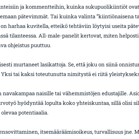
lanteisiin ja kommentteihin, kuinka sukupuolikiintiöt ovat 
tsemaan pätevimmät. Tai kuinka valinta ”kiintiönaisena t
 harhaa kuvitella, etteikö tehtäviin löytyisi useita päte
ssä tilanteessa. All-male-panelit kertovat, miten helposti
ava ohjeistus puuttuu.
sesti murtaneet lasikattoja. Se, että joku on siinä onnistunu
ksi tai kaksi toteutunutta nimitystä ei riitä yleistykseks
 on navakampaa naisille tai vähemmistöjen edustajille. Asi
rvotyö hyödyntää lopulta koko yhteiskuntaa, sillä olisi s
olevaa potentiaalia.
ensovittaminen, itsemääräämisoikeus, turvallisuus jne. 