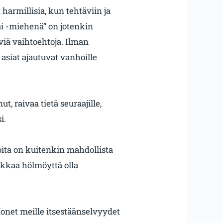
harmillisia, kun tehtäviin ja
ai -miehenä” on jotenkin
viä vaihtoehtoja. Ilman
 asiat ajautuvat vanhoille
t, raivaa tietä seuraajille,
i.
oita on kuitenkin mahdollista
ilkkaa hölmöyttä olla
Monet meille itsestäänselvyydet