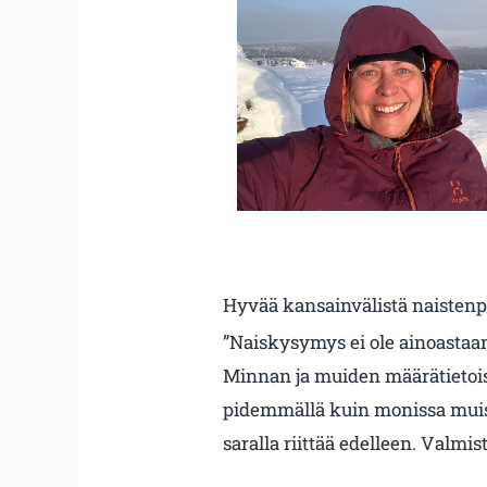
Hyvää kansainvälistä naisten
”Naiskysymys ei ole ainoasta
Minnan ja muiden määrätietois
pidemmällä kuin monissa muissa
saralla riittää edelleen. Valmist