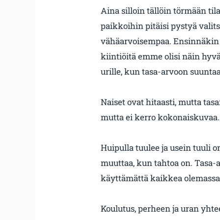
Aina silloin tällöin törmään ti
paikkoihin pitäisi pystyä vali
vähäarvoisempaa. Ensinnäkin on
kiintiöitä emme olisi näin hyvä
urille, kun tasa-arvoon suunta
Naiset ovat hitaasti, mutta tasai
mutta ei kerro kokonaiskuvaa. Y
Huipulla tuulee ja usein tuuli
muuttaa, kun tahtoa on. Tasa-a
käyttämättä kaikkea olemassa 
Koulutus, perheen ja uran yhte